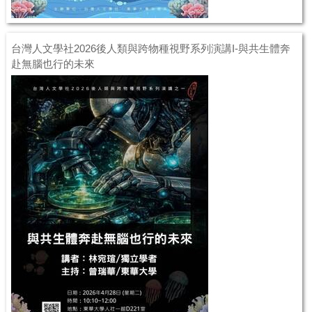
台灣人文學社2026後人類與跨物種視野系列演講I-與共生體奔
赴無腦也行的未來