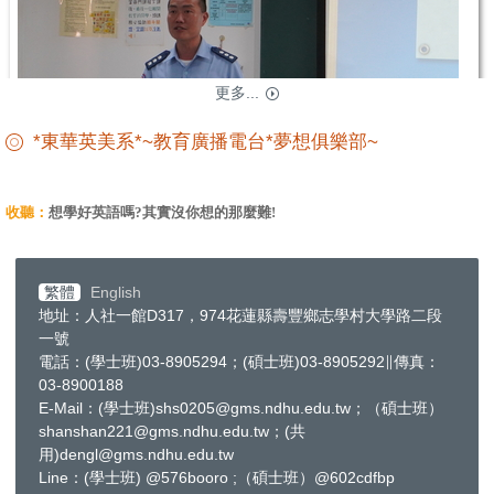
更多...
*東華英美系*~教育廣播電台*夢想俱樂部~
收聽：
想學好英語嗎?其實沒你想的那麼難!
繁體
English
地址：人社一館D317，974花蓮縣壽豐鄉志學村大學路二段
一號
電話：(學士班)03-8905294；(碩士班)03-8905292∥傳真：
03-8900188
E-Mail：(學士班)shs0205@gms.ndhu.edu.tw；（碩士班）
shanshan221@gms.ndhu.edu.tw；(共
用)dengl@gms.ndhu.edu.tw
Line：(學士班) @576booro ;（碩士班）@602cdfbp