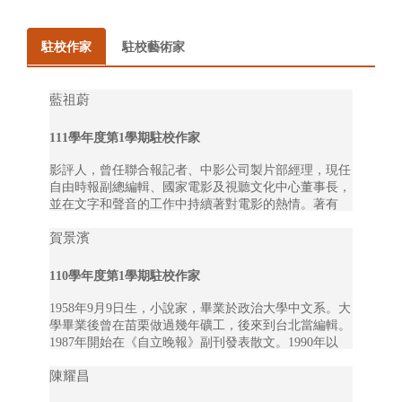
駐校作家
駐校藝術家
藍祖蔚
111學年度第1學期駐校作家
影評人，曾任聯合報記者、中影公司製片部經理，現任
自由時報副總編輯、國家電影及視聽文化中心董事長，
並在文字和聲音的工作中持續著對電影的熱情。著有
《聲與影：20位作曲家談華語電影音樂創作》、《奧斯
賀景濱
卡獎作曲家的故事...
110學年度第1學期駐校作家
1958年9月9日生，小說家，畢業於政治大學中文系。大
學畢業後曾在苗栗做過幾年礦工，後來到台北當編輯。
1987年開始在《自立晚報》副刊發表散文。1990年以
〈速度的故事〉獲時報文學獎小說首獎。2005年以
陳耀昌
〈去...