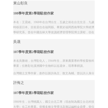
東山彰良
108學年度第1學期駐校作家
本名：王震緒。1968年在台灣出生，五歲之前在台北生活，九歲
時移居日本。目前居住在福岡縣。畢業於福岡西南學院大學經濟
學研究系。曾在中國吉林大學攻讀經濟管理學院博士課程，但在
未獲得學位前就自行休學。
吳晟
父親...
107學年度第2學期駐校作家
本名吳勝雄，台灣彰化人，1944年生，屏東農業專科學校畜牧科
畢業；任教彰化溪洲國中生物科以迄退休，現專事耕讀。
台灣鄉土文學作家，創作以新詩為主、散文為輔。曾以詩人身分
應邀美國愛荷華大學「國際作家工作坊」（...
許悔之
107學年度第1學期駐校作家
1966年生，台灣桃園人，國立台北工專（現改制為國立台北科技
大學）化工科畢業。曾獲多種文學獎項及雜誌編輯金鼎獎，曾任