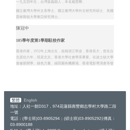
一九五四年生，台灣嘉義縣人，本名楊憲卿。
國立臺灣大學外文系學士、國立臺灣大學外文研究所碩士、美國
普林斯頓大學東亞研究博士。
曾任教於美國布朗大學比較文學系、擔任《中外文學》執行編
陳冠中
輯、《中國時報》副總編輯...
105學年度第1學期駐校作家
香港作家，1952年上海出生，祖籍浙江寧波，香港長大，曾在台
北居住六年，現居北京。香港大學社會學系畢業、在波士頓大學
進修新聞學。綠色力量、綠田園有機農場、香港電影導演會等發
起人，現任綠色和平國際董事。
於2013年獲選為香港書展年度作家，系列小說有：
1.《建豐二年》麥田，2015年
2.《裸命》麥田出版，2013年
繁體
English
3.《盛世》麥田出版，2009年
地址：人社一館D317，974花蓮縣壽豐鄉志學村大學路二段
一號
4.《香港三部曲》，牛津大學出版社，2004年
電話：(學士班)03-8905294；(碩士班)03-8905292∥傳真：
《建豐二年》獲國家文化藝術基金會「小說引力」平台推薦為
03-8900188
「2001─2015華文長篇小說20部」之一。