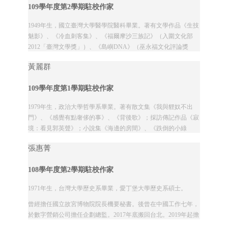
109學年度第2學期駐校作家
1949年生，國立臺灣大學醫學院醫科畢業。著有文學作品《生技
魅影》、《冷血刺客集》、《福爾摩沙三族記》（入圍文化部
2012「臺灣文學獎」）、《島嶼DNA》（巫永福文化評論獎
2016）、《傀儡花》（文化部20...
黃麗群
109學年度第1學期駐校作家
1979年生，政治大學哲學系畢業。著有散文集《我與貍奴不出
門》、《感覺有點奢侈的事》、《背後歌》；採訪傳記作品《寂
境：看見郭英聲》；小說集《海邊的房間》、《跌倒的小綠
人》；極短篇《八花九裂》；翻譯《非你莫屬》...
張惠菁
108學年度第2學期駐校作家
1971年生，台灣大學歷史系畢業，愛丁堡大學歷史系碩士。
曾經擔任國立故宮博物院院長機要秘書。後曾在中國工作七年，
於數字營銷公司擔任企劃總監。2017年底搬回台北。2019年起擔
任衛城出版社總編輯。