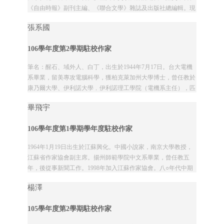
《自由時報》副刊主編、《聯合文學》雜誌及出版社總編輯。現
為有鹿文化事業有限公司之社長。
張系國
著...
106學年度第2學期駐校作家
筆名：醒石、域外人、白丁，出生於1944年7月17日。台大電機
系畢業，留美專攻電腦科學，獲柏克萊加州大學博士，曾任教於
康乃爾大學、伊利諾大學﹐伊利諾理工學院（電機系主任），匹
茲堡大學（計算機系主任），華生研究...
畢飛宇
106學年度第1學期學年度駐校作家
1964年1月19日出生於江蘇興化。中國小說家，南京大學教授，
江蘇省作家協會副主席。揚州師範學院中文系畢業，曾任教五
年，後從事新聞工作。1998年加入江蘇作家協會。八○年代中期
開始小說創作，他的文字敘述...
楊澤
105學年度第2學期駐校作家