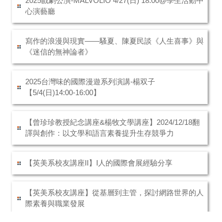
2025戲劇公演-MALVOLIO 4/27(日) 18:00@學生活動中
心演藝廳
寫作的浪漫與現實——騷夏、陳夏民談《人生喜事》與
《迷信的無神論者》
2025台灣味的國際漫遊系列演講-楊双子
【5/4(日)14:00-16:00】
【曾珍珍教授紀念講座&楊牧文學講座】2024/12/18翻
譯與創作：以文學和語言素養提升生存競爭力
【英美系校友講座II】I人的國際會展經驗分享
【英美系校友講座】從基層到主管，探討網路世界的人
際素養與職業發展