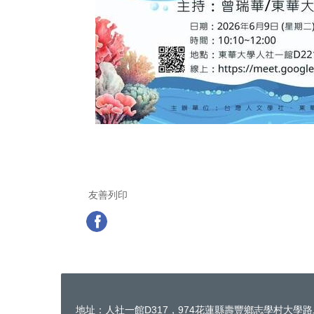
友善列印
地址：人社一館D317，974花蓮縣壽豐鄉志學村大學