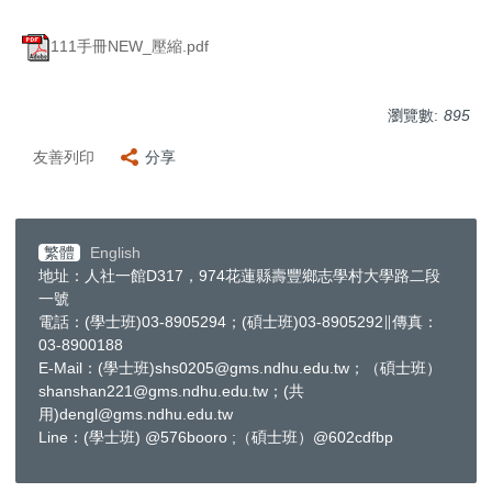
111手冊NEW_壓縮.pdf
瀏覽數:
895
友善列印
分享
繁體
English
地址：人社一館D317，974花蓮縣壽豐鄉志學村大學路二段
一號
電話：(學士班)03-8905294；(碩士班)03-8905292∥傳真：
03-8900188
E-Mail：(學士班)shs0205@gms.ndhu.edu.tw；（碩士班）
shanshan221@gms.ndhu.edu.tw；(共
用)dengl@gms.ndhu.edu.tw
Line：(學士班) @576booro ;（碩士班）@602cdfbp