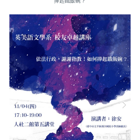
捧起鐵飯碗？