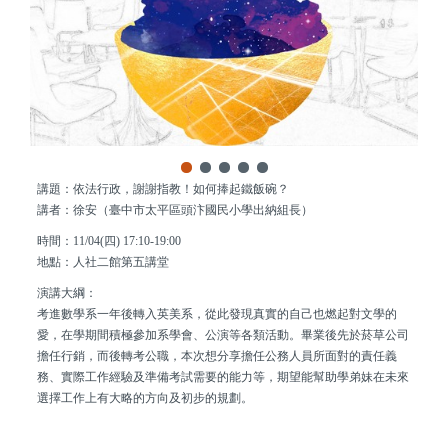
講題：依法行政，謝謝指教！如何捧起鐵飯碗？
講者：徐安（臺中市太平區頭汴國民小學出納組長）
時間：11/04(四) 17:10-19:00
地點：人社二館第五講堂
演講大綱：
考進數學系一年後轉入英美系，從此發現真實的自己也燃起對文學的
愛，在學期間積極參加系學會、公演等各類活動。畢業後先於菸草公司
擔任行銷，而後轉考公職，本次想分享擔任公務人員所面對的責任義
務、實際工作經驗及準備考試需要的能力等，期望能幫助學弟妹在未來
選擇工作上有大略的方向及初步的規劃。